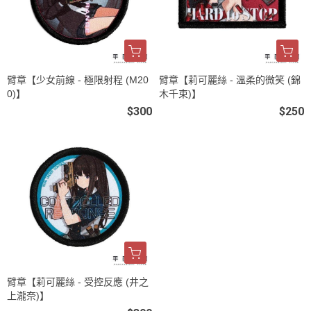
臂章【少女前線 - 極限射程 (M20
臂章【莉可麗絲 - 溫柔的微笑 (錦
0)】
木千束)】
$300
$250
臂章【莉可麗絲 - 受控反應 (井之
上瀧奈)】