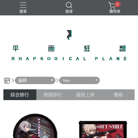
0
選單
搜尋
購物車
繪師
Yen
綜合排行
熱銷排行
最新上架
價格